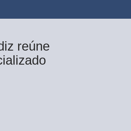
diz reúne
cializado