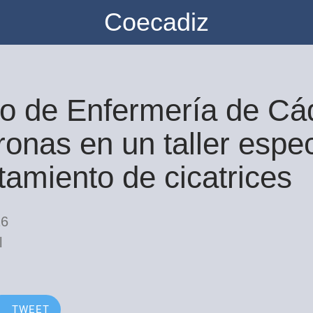
Coecadiz
io de Enfermería de Cá
onas en un taller espe
tamiento de cicatrices
26
l
TWEET